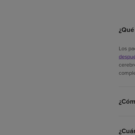
¿Qué 
Los pa
despué
cerebr
comple
¿Cómo
¿Cuán