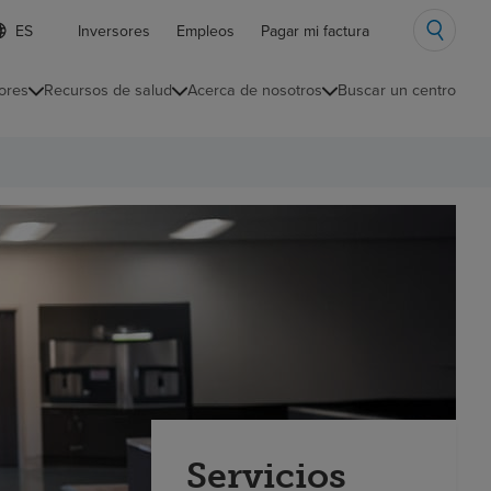
ista
Inversores
Empleos
Pagar mi factura
e
diomas
ores
Recursos de salud
Acerca de nosotros
Buscar un centro
ontraída
Servicios