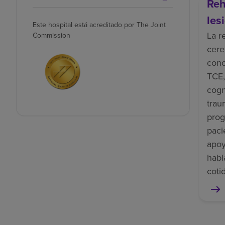
Reh
les
Este hospital está acreditado por The Joint
La r
Commission
cere
cono
TCE,
cogn
trau
prog
paci
apoy
habl
coti