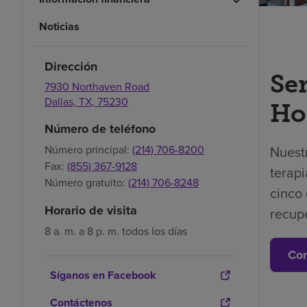
Noticias
Dirección
Se
7930 Northaven Road
Dallas,
TX,
75230
Hos
Número de teléfono
Número principal:
(214) 706-8200
Nuest
Fax:
(855) 367-9128
terapi
Número gratuito:
(214) 706-8248
cinco 
Horario de visita
recup
8 a. m. a 8 p. m. todos los días
Con
Síganos en Facebook
Contáctenos