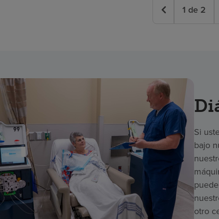
1
de
2
Diá
Si ust
bajo n
nuestr
máquin
puede 
nuestr
otro c