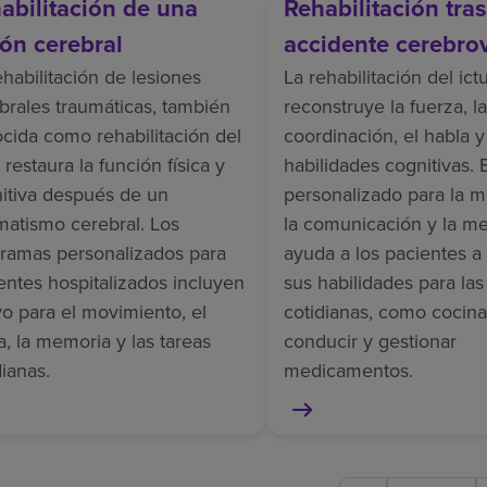
abilitación de una
Rehabilitación tra
ión cerebral
accidente cerebro
ehabilitación de lesiones
La rehabilitación del ict
brales traumáticas, también
reconstruye la fuerza, la
cida como rehabilitación del
coordinación, el habla y
 restaura la función física y
habilidades cognitivas. 
itiva después de un
personalizado para la m
matismo cerebral. Los
la comunicación y la m
ramas personalizados para
ayuda a los pacientes a
entes hospitalizados incluyen
sus habilidades para las
o para el movimiento, el
cotidianas, como cocina
a, la memoria y las tareas
conducir y gestionar
dianas.
medicamentos.