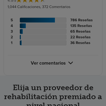
4.5
/
5
1,044 Calificaciones, 372 Comentarios
Recuento
N.º
5
786
Reseñas
de
Recuento
de
N.º
4
135
Reseñas
calificaciones
de
Recuento
reseñas
de
N.º
3
65
Reseñas
de
calificaciones
Recuento
de
reseñas
de
N.º
2
22
Reseñas
pacientes
de
de
calificaciones
Recuento
reseñas
de
N.º
1
36
Reseñas
pacientes
calificaciones
de
de
reseñas
de
de
pacientes
calificaciones
reseñas
pacientes
de
Ver comentarios
pacientes
Elija un proveedor de
rehabilitación premiado a
nivel nacional