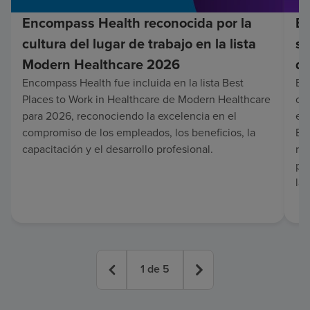
Encompass Health reconocida por la
En
cultura del lugar de trabajo en la lista
su
Modern Healthcare 2026
de
Encompass Health fue incluida en la lista Best
Enc
Places to Work in Healthcare de Modern Healthcare
co
para 2026, reconociendo la excelencia en el
en 
compromiso de los empleados, los beneficios, la
Es
capacitación y el desarrollo profesional.
re
pa
lar
1
de
5