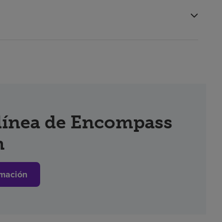
 línea de Encompass
h
mación