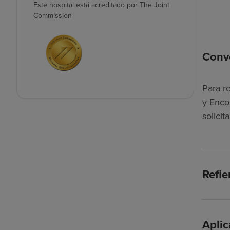
Este hospital está acreditado por The Joint
Commission
Conve
Para r
y Enco
solici
Refie
Apli