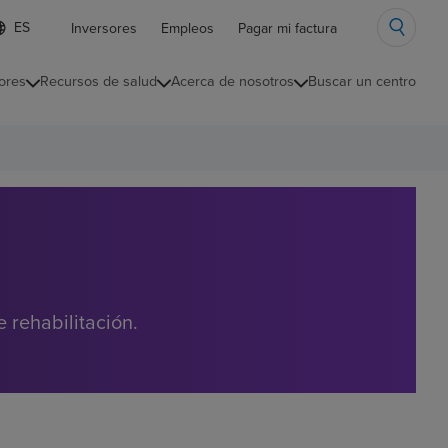
ista
Inversores
Empleos
Pagar mi factura
e
diomas
ores
Recursos de salud
Acerca de nosotros
Buscar un centro
ontraída
 rehabilitación.