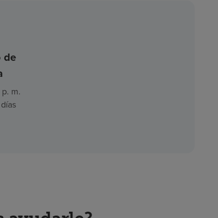
o de
a
 p. m.
 días