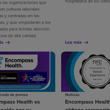
hospitalaria de 60 cam
a las organizaciones que
an culturas laborales
as y centradas en las
as, y que empoderan a los
dos para brindar atención
cios de alta calidad.
ás
Lea más
cado de prensa
Noticias
mpass Health es
Encompass Healt
ocida por su
obtiene reconoci