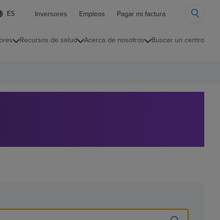
ista
Inversores
Empleos
Pagar mi factura
e
diomas
ores
Recursos de salud
Acerca de nosotros
Buscar un centro
ontraída