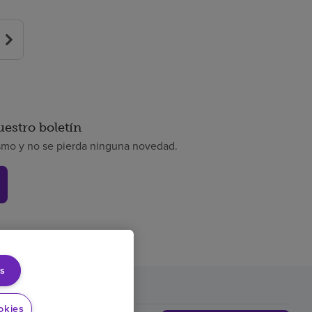
uestro boletín
smo y no se pierda ninguna novedad.
s
rencia de precios
okies