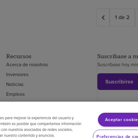
1
de
2
Recursos
Suscríbase a n
Acerca de nosotros
Suscríbase hoy mi
Inversores
Suscribirse
Noticias
Empleos
Empleados
es para mejorar la experiencia del usuario y
Aceptar cookie
. También es posible que compartamos información
glés
Aviso de no discriminación
Cumplimiento de los proveedores
Transpa
 con nuestros asociados de redes sociales,
zar nuestro contenido y anuncios.
Preferencias de co