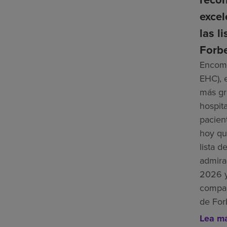
excel
las l
Forb
Encomp
EHC), 
más gr
hospita
pacien
hoy qu
lista 
admira
2026 y
compañ
de For
Lea m