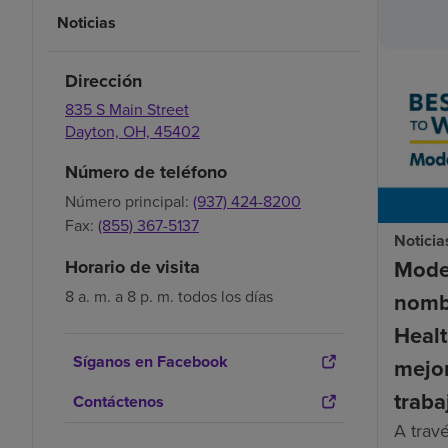
Noticias
Dirección
835 S Main Street
Dayton,
OH,
45402
Número de teléfono
Número principal:
(937) 424-8200
Fax:
(855) 367-5137
Noticia
Mode
Horario de visita
8 a. m. a 8 p. m. todos los días
nomb
Healt
Síganos en Facebook
mejor
traba
Contáctenos
A trav