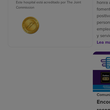
honra 
Este hospital está acreditado por The Joint
Commission
foment
positiv
person
emplea
y servi
Lea m
Comuni
Enco
recon