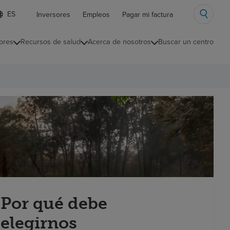
ista
Inversores
Empleos
Pagar mi factura
e
diomas
ores
Recursos de salud
Acerca de nosotros
Buscar un centro
ontraída
Por qué debe
elegirnos