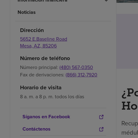
Noticias
Dirección
5652 E.Baseline Road
Mesa,
AZ,
85206
Número de teléfono
Número principal:
(480) 567-0350
Fax de derivaciones:
(866) 312-7920
Horario de visita
¿P
8 a. m. a 8 p. m. todos los días
Hos
Síganos en Facebook
Recupe
Contáctenos
médula