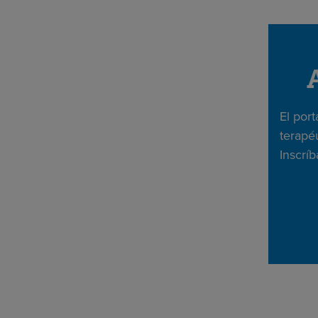
El por
terapéu
Inscrí