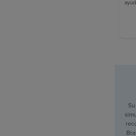
ayud
Su
simu
rec
Bra