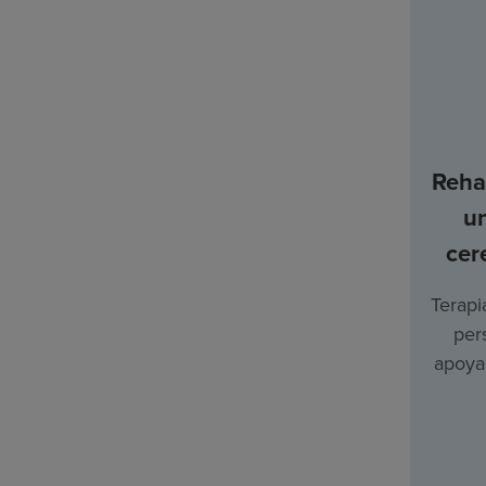
Rehab
u
cer
Terapi
per
apoyar