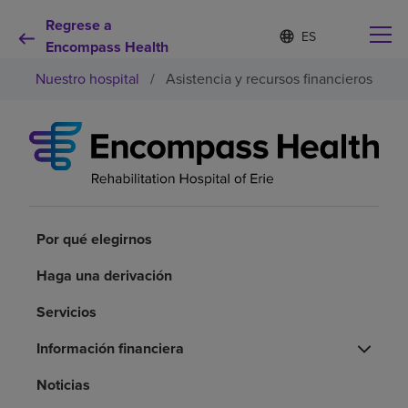
Regrese a
Lista
I
d
Encompass Health
de
i
idiomas
Nuestro hospital
/
Asistencia y recursos financieros
o
contraída
m
a
s
e
Por qué debe elegirnos
l
e
c
Servicios de rehabilitación
c
i
Por qué elegirnos
o
Pacientes y cuidadores
n
Haga una derivación
a
d
Servicios
Recursos de salud
o
Información financiera
Acerca de nosotros
Noticias