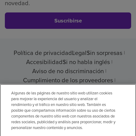
novedad.
Suscribirse
Política de privacidad
Legal
Sin sorpresas
Accesibilidad
Si no habla inglés
Aviso de no discriminación
Cumplimiento de los proveedores
Transparencia de precios
Algunas de las páginas de nuestro sitio web utilizan cookies
para mejorar la experiencia del usuario y analizar el
rendimiento y el tráfico en nuestro sitio web. También es
posible que compartamos información sobre su uso de ciertos
componentes de nuestro sitio web con nuestros asociados de
© 2026 Encompass Health Corporation
redes sociales, publicidad y análisis para proporcionar, medir y
personalizar nuestro contenido y anuncios.
Preferencias de cookies