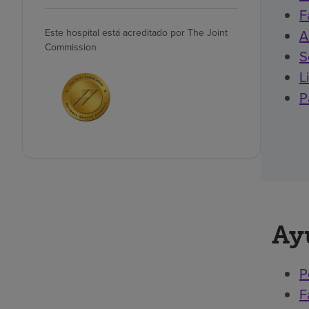
F
Este hospital está acreditado por The Joint
A
Commission
S
L
P
Ay
P
F