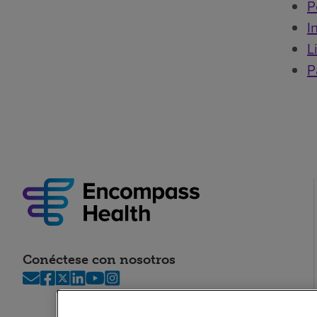
P
I
L
P
Conéctese con nosotros