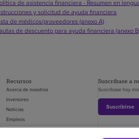
olítica de asistencia financiera - Resumen en lengua
nstrucciones y solicitud de ayuda financiera
ista de médicos/proveedores (anexo A)
autas de descuento para ayuda financiera (anexo B
Recursos
Suscríbase a n
Acerca de nosotros
Suscríbase hoy mi
Inversores
Suscribirse
Noticias
Empleos
Empleados