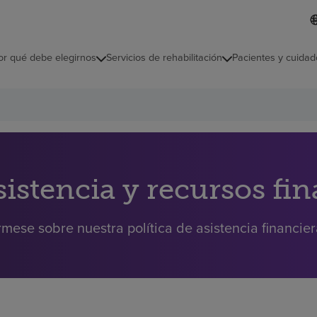
L
I
d
d
i
i
o
or qué debe elegirnos
Servicios de rehabilitación
Pacientes y cuidad
c
m
a
s
e
l
e
c
c
i
sistencia y recursos fi
o
n
a
rmese sobre nuestra política de asistencia financie
d
o