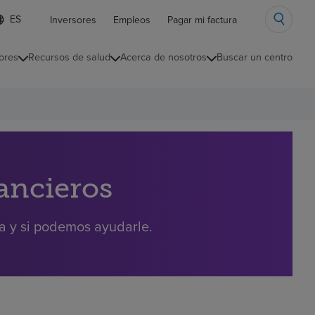
ista
Inversores
Empleos
Pagar mi factura
e
diomas
ores
Recursos de salud
Acerca de nosotros
Buscar un centro
ontraída
nancieros
ra y si podemos ayudarle.