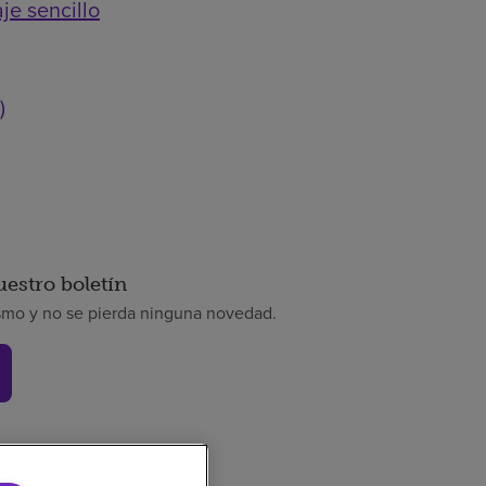
je sencillo
)
uestro boletín
smo y no se pierda ninguna novedad.