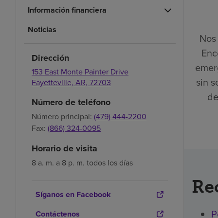
Información financiera
Noticias
Nos 
Enc
Dirección
emerg
153 East Monte Painter Drive
sin s
Fayetteville,
AR,
72703
de
Número de teléfono
Número principal:
(479) 444-2200
Fax:
(866) 324-0095
Horario de visita
8 a. m. a 8 p. m. todos los días
Re
Síganos en Facebook
P
Contáctenos