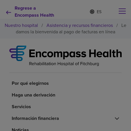
Regrese a
Lista
I
d
Encompass Health
de
i
idiomas
Nuestro hospital
/
Asistencia y recursos financieros
/
Le
o
contraída
m
damos la bienvenida al pago de facturas en línea
a
s
e
Por qué debe elegirnos
l
e
c
Servicios de rehabilitación
c
i
o
Por qué elegirnos
Pacientes y cuidadores
n
a
Haga una derivación
d
Recursos de salud
o
Servicios
Acerca de nosotros
Información financiera
Noticias