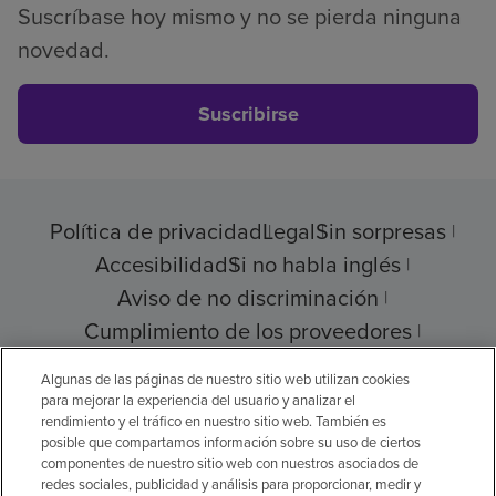
Suscríbase hoy mismo y no se pierda ninguna
novedad.
Suscribirse
Política de privacidad
Legal
Sin sorpresas
Accesibilidad
Si no habla inglés
Aviso de no discriminación
Cumplimiento de los proveedores
Transparencia de precios
Algunas de las páginas de nuestro sitio web utilizan cookies
para mejorar la experiencia del usuario y analizar el
rendimiento y el tráfico en nuestro sitio web. También es
posible que compartamos información sobre su uso de ciertos
componentes de nuestro sitio web con nuestros asociados de
© 2026 Encompass Health Corporation
redes sociales, publicidad y análisis para proporcionar, medir y