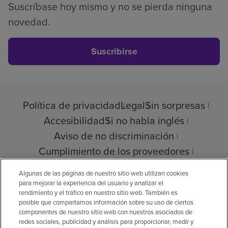
Suscríbase hoy mismo y no se pierda ninguna
novedad.
Suscribirse
Política de privacidad
Legal
Sin sorpresas
Accesibilidad
Si no habla inglés
Aviso de no discriminación
Cumplimiento de los proveedores
Transparencia de precios
Algunas de las páginas de nuestro sitio web utilizan cookies
para mejorar la experiencia del usuario y analizar el
rendimiento y el tráfico en nuestro sitio web. También es
posible que compartamos información sobre su uso de ciertos
© 2026 Encompass Health Corporation
componentes de nuestro sitio web con nuestros asociados de
redes sociales, publicidad y análisis para proporcionar, medir y