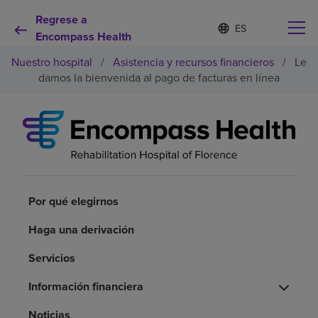
Regrese a
I
Lista
d
Encompass Health
de
i
idiomas
Nuestro hospital
/
Asistencia y recursos financieros
/
Le
o
contraída
m
damos la bienvenida al pago de facturas en línea
a
s
e
Por qué debe elegirnos
l
e
c
Servicios de rehabilitación
c
i
o
Por qué elegirnos
Pacientes y cuidadores
n
a
Haga una derivación
d
Recursos de salud
o
Servicios
Información financiera
Acerca de nosotros
Noticias