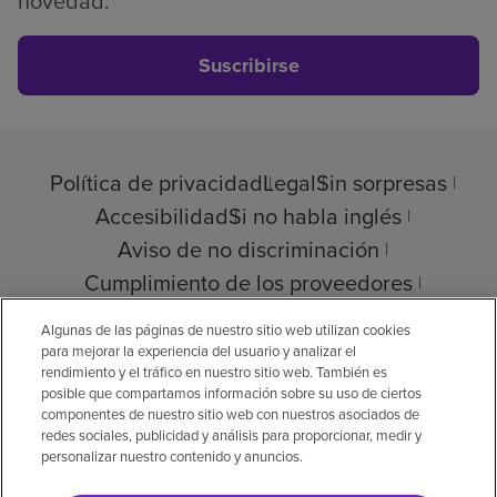
novedad.
Suscribirse
Política de privacidad
Legal
Sin sorpresas
Accesibilidad
Si no habla inglés
Aviso de no discriminación
Cumplimiento de los proveedores
Transparencia de precios
Algunas de las páginas de nuestro sitio web utilizan cookies
para mejorar la experiencia del usuario y analizar el
rendimiento y el tráfico en nuestro sitio web. También es
posible que compartamos información sobre su uso de ciertos
componentes de nuestro sitio web con nuestros asociados de
© 2026 Encompass Health Corporation
redes sociales, publicidad y análisis para proporcionar, medir y
personalizar nuestro contenido y anuncios.
Preferencias de cookies