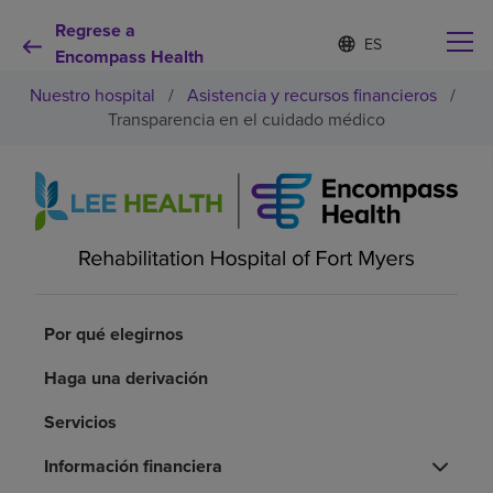
Regrese a
Lista
I
d
Encompass Health
de
i
idiomas
Nuestro hospital
/
Asistencia y recursos financieros
/
o
contraída
m
Transparencia en el cuidado médico
a
s
e
Por qué debe elegirnos
l
e
c
Servicios de rehabilitación
c
i
o
Pacientes y cuidadores
n
Por qué elegirnos
a
d
Haga una derivación
Recursos de salud
o
Servicios
Acerca de nosotros
Información financiera