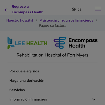
Regrese a
Lista
I
d
Encompass Health
de
i
idiomas
Nuestro hospital
/
Asistencia y recursos financieros
/
o
contraída
m
Pague su factura
a
s
e
Por qué debe elegirnos
l
e
c
Servicios de rehabilitación
c
i
o
Pacientes y cuidadores
n
Por qué elegirnos
a
d
Haga una derivación
Recursos de salud
o
Servicios
Acerca de nosotros
Información financiera