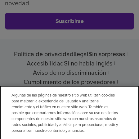
novedad.
Suscribirse
Política de privacidad
Legal
Sin sorpresas
Accesibilidad
Si no habla inglés
Aviso de no discriminación
Cumplimiento de los proveedores
Transparencia de precios
Algunas de las páginas de nuestro sitio web utilizan cookies
para mejorar la experiencia del usuario y analizar el
rendimiento y el tráfico en nuestro sitio web. También es
posible que compartamos información sobre su uso de ciertos
componentes de nuestro sitio web con nuestros asociados de
© 2026 Encompass Health Corporation
redes sociales, publicidad y análisis para proporcionar, medir y
personalizar nuestro contenido y anuncios.
Preferencias de cookies