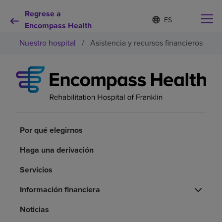
Regrese a
Lista
I
d
Encompass Health
de
i
idiomas
Nuestro hospital
/
Asistencia y recursos financieros
o
contraída
m
a
s
e
Por qué debe elegirnos
l
e
c
Servicios de rehabilitación
c
i
Por qué elegirnos
o
Pacientes y cuidadores
n
Haga una derivación
a
d
Servicios
Recursos de salud
o
Información financiera
Acerca de nosotros
Noticias