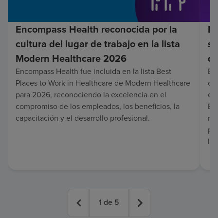
Encompass Health reconocida por la
En
cultura del lugar de trabajo en la lista
su
Modern Healthcare 2026
de
Encompass Health fue incluida en la lista Best
Enc
Places to Work in Healthcare de Modern Healthcare
co
para 2026, reconociendo la excelencia en el
en 
compromiso de los empleados, los beneficios, la
Es
capacitación y el desarrollo profesional.
re
pa
lar
1
de
5