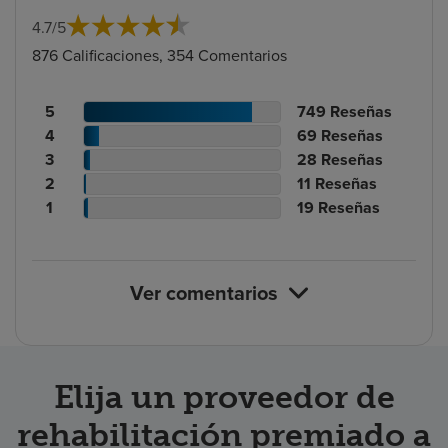
4.7
/
5
876 Calificaciones, 354 Comentarios
Recuento
N.º
5
749
Reseñas
de
Recuento
de
N.º
4
69
Reseñas
calificaciones
de
Recuento
reseñas
de
N.º
3
28
Reseñas
de
calificaciones
Recuento
de
reseñas
de
N.º
2
11
Reseñas
pacientes
de
de
calificaciones
Recuento
reseñas
de
N.º
1
19
Reseñas
pacientes
calificaciones
de
de
reseñas
de
de
pacientes
calificaciones
reseñas
pacientes
de
Ver comentarios
pacientes
Elija un proveedor de
rehabilitación premiado a