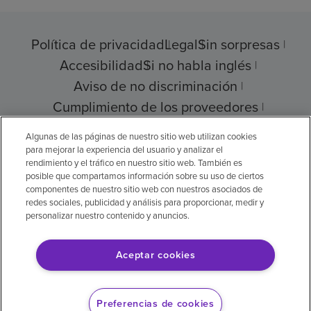
Política de privacidad
Legal
Sin sorpresas
Accesibilidad
Si no habla inglés
Aviso de no discriminación
Cumplimiento de los proveedores
Transparencia de precios
Algunas de las páginas de nuestro sitio web utilizan cookies
para mejorar la experiencia del usuario y analizar el
rendimiento y el tráfico en nuestro sitio web. También es
posible que compartamos información sobre su uso de ciertos
componentes de nuestro sitio web con nuestros asociados de
© 2026 Encompass Health Corporation
redes sociales, publicidad y análisis para proporcionar, medir y
personalizar nuestro contenido y anuncios.
Preferencias de cookies
Aceptar cookies
Aviso legal: Se tradujo con la ayuda de
inteligencia artificial (IA). La versión en inglés
Preferencias de cookies
es la versión oficial.