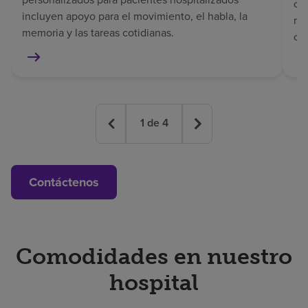
co
incluyen apoyo para el movimiento, el habla, la
rec
memoria y las tareas cotidianas.
co
1
de
4
Contáctenos
Comodidades en nuestro
hospital