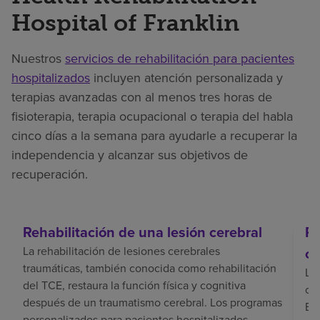
Hospital of Franklin
Nuestros
servicios de rehabilitación para pacientes
hospitalizados
incluyen atención personalizada y
terapias avanzadas con al menos tres horas de
fisioterapia, terapia ocupacional o terapia del habla
cinco días a la semana para ayudarle a recuperar la
independencia y alcanzar sus objetivos de
recuperación.
Rehabilitación de una lesión cerebral
Re
La rehabilitación de lesiones cerebrales
ce
traumáticas, también conocida como rehabilitación
La 
del TCE, restaura la función física y cognitiva
coo
después de un traumatismo cerebral. Los programas
El 
personalizados para pacientes hospitalizados