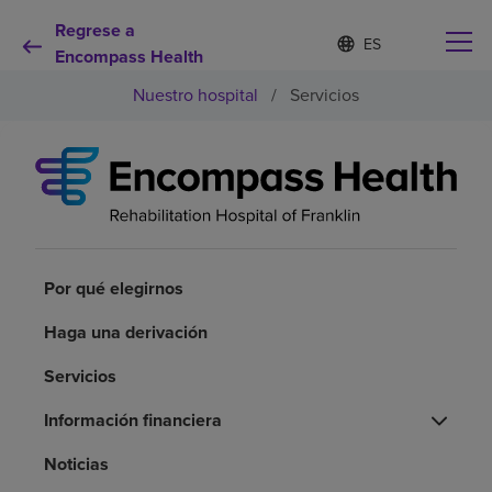
Regrese a
Lista
I
d
Encompass Health
de
i
idiomas
Nuestro hospital
/
Servicios
o
contraída
m
a
s
e
Por qué debe elegirnos
l
e
c
Servicios de rehabilitación
c
i
Por qué elegirnos
o
Pacientes y cuidadores
n
Haga una derivación
a
d
Servicios
Recursos de salud
o
Información financiera
Acerca de nosotros
Noticias