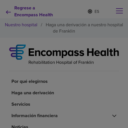
Regrese a
Lista
I
d
Encompass Health
de
i
idiomas
Nuestro hospital
/
Haga una derivación a nuestro hospital
o
contraída
m
de Franklin
a
s
e
Por qué debe elegirnos
l
e
c
Servicios de rehabilitación
c
i
o
Por qué elegirnos
Pacientes y cuidadores
n
a
Haga una derivación
d
Recursos de salud
o
Servicios
Acerca de nosotros
Información financiera
Noticias