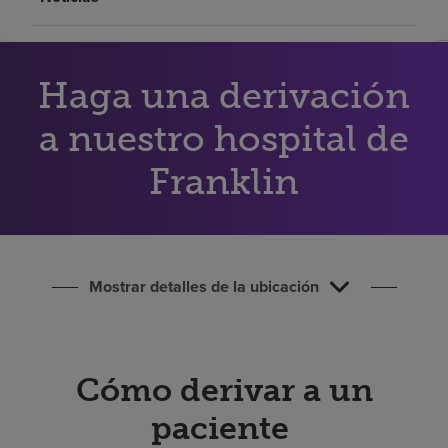
Buscar un centro
Haga una derivación
Inversores
Empleos
a nuestro hospital de
Pagar mi factura
Franklin
Mostrar detalles de la ubicación
Cómo derivar a un
paciente