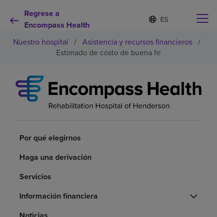
Regrese a
Lista
I
d
Encompass Health
de
i
idiomas
Nuestro hospital
/
Asistencia y recursos financieros
/
o
contraída
m
Estimado de costo de buena fe
a
s
e
Por qué debe elegirnos
l
e
c
Servicios de rehabilitación
c
i
o
Por qué elegirnos
Pacientes y cuidadores
n
a
Haga una derivación
d
Recursos de salud
o
Servicios
Acerca de nosotros
Información financiera
Noticias