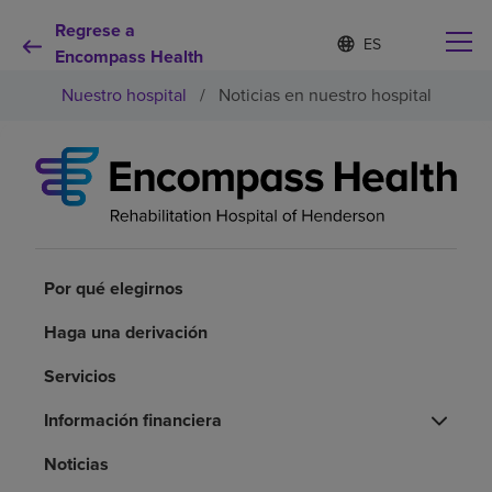
Regrese a
Lista
I
d
Encompass Health
de
i
idiomas
Nuestro hospital
/
Noticias en nuestro hospital
o
contraída
m
a
s
e
Por qué debe elegirnos
l
e
c
Servicios de rehabilitación
c
i
Por qué elegirnos
o
Pacientes y cuidadores
n
Haga una derivación
a
d
Servicios
Recursos de salud
o
Información financiera
Acerca de nosotros
Noticias