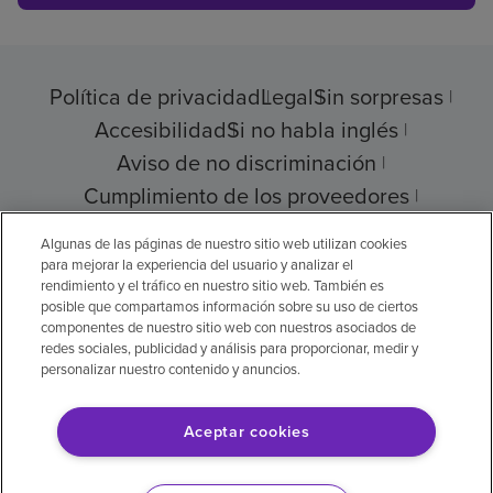
Política de privacidad
Legal
Sin sorpresas
Accesibilidad
Si no habla inglés
Aviso de no discriminación
Cumplimiento de los proveedores
Transparencia de precios
Algunas de las páginas de nuestro sitio web utilizan cookies
para mejorar la experiencia del usuario y analizar el
rendimiento y el tráfico en nuestro sitio web. También es
posible que compartamos información sobre su uso de ciertos
componentes de nuestro sitio web con nuestros asociados de
© 2026 Encompass Health Corporation
redes sociales, publicidad y análisis para proporcionar, medir y
personalizar nuestro contenido y anuncios.
Preferencias de cookies
Aceptar cookies
Aviso legal: Se tradujo con la ayuda de
inteligencia artificial (IA). La versión en inglés