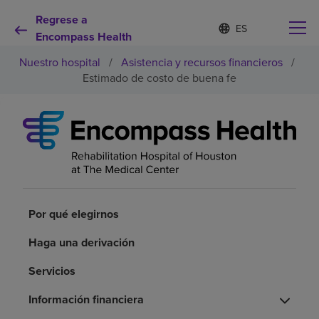
Regrese a
I
Lista
d
Encompass Health
de
i
idiomas
Nuestro hospital
/
Asistencia y recursos financieros
/
o
contraída
m
Estimado de costo de buena fe
a
s
e
Por qué debe elegirnos
l
e
c
Servicios de rehabilitación
c
i
o
Pacientes y cuidadores
n
Por qué elegirnos
a
d
Haga una derivación
Recursos de salud
o
Servicios
Acerca de nosotros
Información financiera