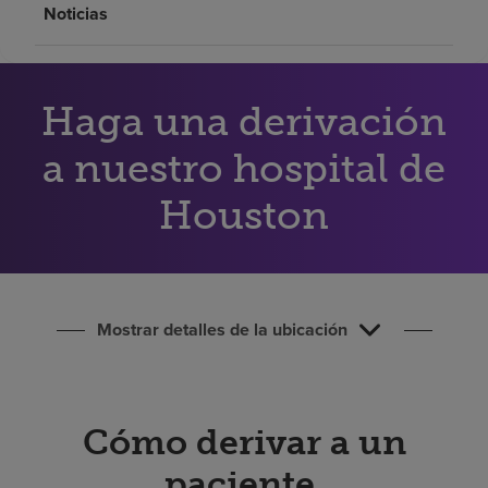
Noticias
Buscar un centro
Inversores
Haga una derivación
Empleos
a nuestro hospital de
Pagar mi factura
Houston
Mostrar detalles de la ubicación
Cómo derivar a un
paciente