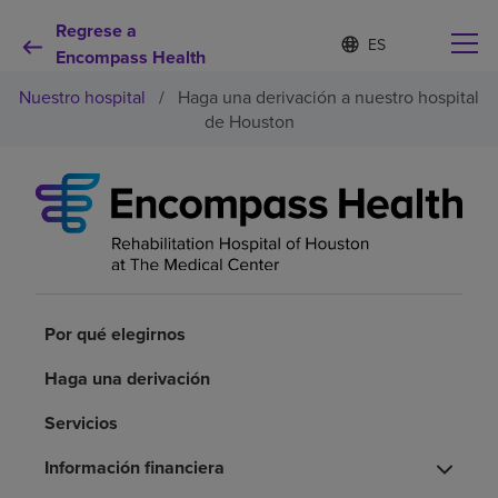
Regrese a
I
Lista
d
Encompass Health
de
i
idiomas
Nuestro hospital
/
Haga una derivación a nuestro hospital
o
contraída
m
de Houston
a
s
e
Por qué debe elegirnos
l
e
c
Servicios de rehabilitación
c
i
o
Pacientes y cuidadores
n
Por qué elegirnos
a
d
Haga una derivación
Recursos de salud
o
Servicios
Acerca de nosotros
Información financiera