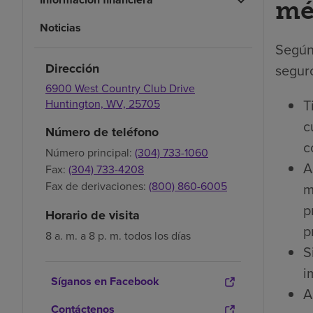
mé
Noticias
Según
Dirección
seguro
6900 West Country Club Drive
T
Huntington,
WV,
25705
c
Número de teléfono
c
Número principal:
(304) 733-1060
A
Fax:
(304) 733-4208
Fax de derivaciones:
(800) 860-6005
m
p
Horario de visita
p
8 a. m. a 8 p. m. todos los días
S
i
Síganos en Facebook
A
Contáctenos