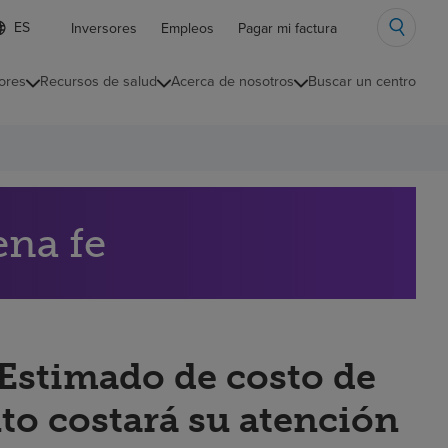
ista
Inversores
Empleos
Pagar mi factura
e
diomas
ores
Recursos de salud
Acerca de nosotros
Buscar un centro
ontraída
ena fe
“Estimado de costo de
to costará su atención