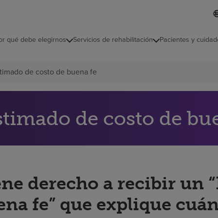
L
I
d
d
i
i
o
or qué debe elegirnos
Servicios de rehabilitación
Pacientes y cuidad
c
m
a
s
timado de costo de buena fe
e
l
e
c
c
stimado de costo de bu
i
o
n
a
d
o
ene derecho a recibir un 
ena fe” que explique cuán