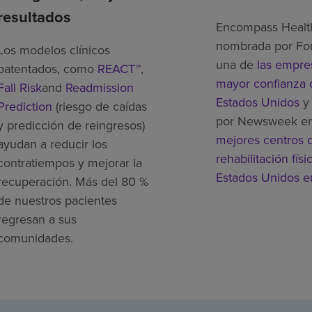
resultados
Encompass Healt
nombrada por Fo
Los modelos clínicos
una de
las empre
patentados, como
REACT™
,
mayor confianza 
Fall Risk
and
Readmission
Estados Unidos
y 
Prediction
(riesgo de caídas
por Newsweek e
y predicción de reingresos)
mejores centros 
ayudan a reducir los
rehabilitación físi
contratiempos y mejorar la
Estados Unidos 
recuperación. Más del 80 %
de nuestros pacientes
regresan a sus
comunidades.