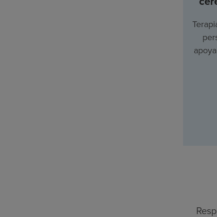
cer
Terapi
per
apoyar
Resp