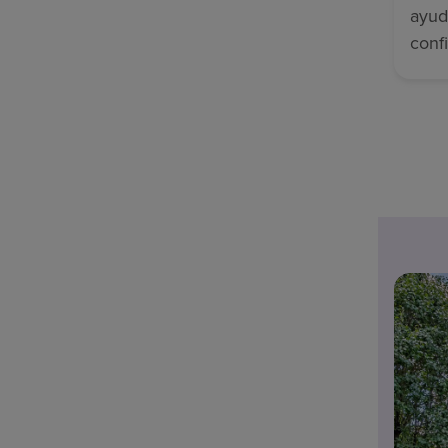
ayud
conf