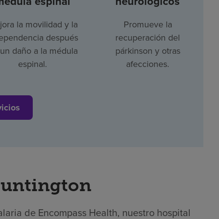
médula espinal
neurológicos
ora la movilidad y la
Promueve la
ependencia después
recuperación del
un daño a la médula
párkinson y otras
espinal.
afecciones.
vicios
Huntington
alaria de Encompass Health, nuestro hospital