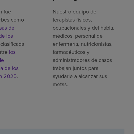
h fue
Nuestro equipo de
rbes como
terapistas físicos,
sas de
ocupacionales y del habla,
de los
médicos, personal de
clasificada
enfermería, nutricionistas,
ntre
los
farmacéuticos y
de
administradores de casos
ca de los
trabajan juntos para
en 2025
.
ayudarle a alcanzar sus
metas.