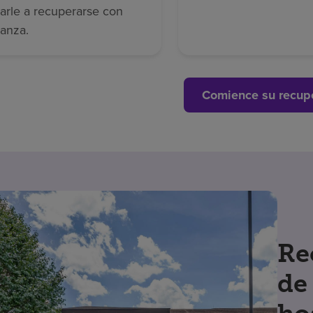
arle a recuperarse con
ianza.
Comience su recup
Re
de