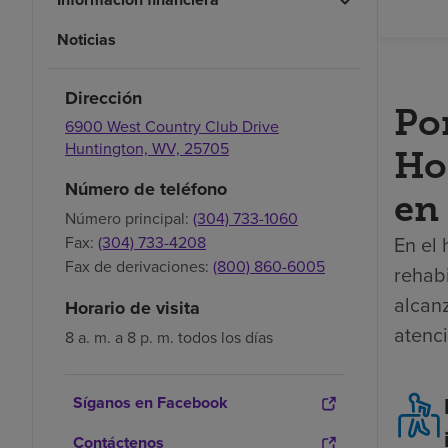
Noticias
Dirección
Po
6900 West Country Club Drive
Huntington,
WV,
25705
Ho
Número de teléfono
en 
Número principal:
(304) 733-1060
En el 
Fax:
(304) 733-4208
Fax de derivaciones:
(800) 860-6005
rehabi
alcan
Horario de visita
atenc
8 a. m. a 8 p. m. todos los días
Síganos en Facebook
Contáctenos