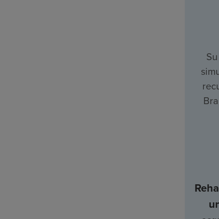
Su
simu
rec
Bra
Rehab
u