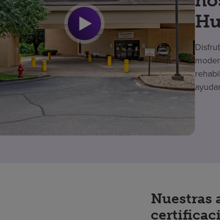
ho
Hu
Disfru
modern
rehabi
ayudar
Nuestras 
certificac