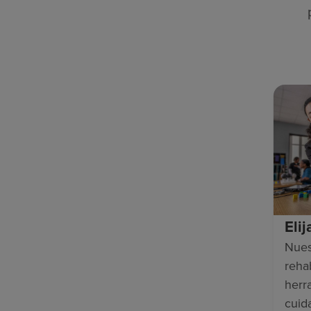
Eli
Nues
rehab
herr
cuid