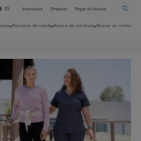
ista
Inversores
Empleos
Pagar mi factura
e
diomas
ores
Recursos de salud
Acerca de nosotros
Buscar un centro
ontraída