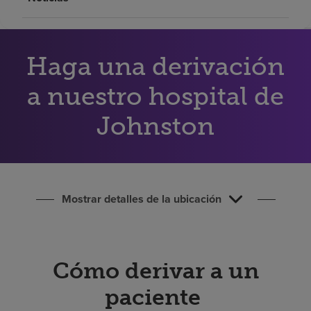
Buscar un centro
Haga una derivación
Inversores
Empleos
a nuestro hospital de
Pagar mi factura
Johnston
Mostrar detalles de la ubicación
Cómo derivar a un
paciente