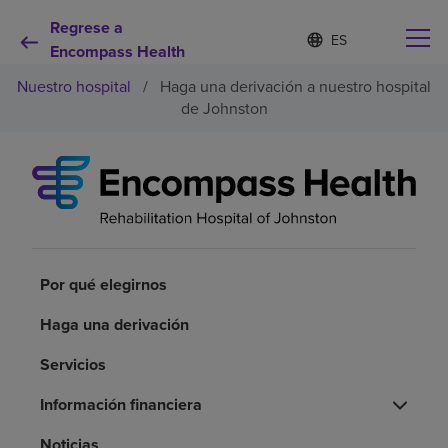
Regrese a
Lista
I
d
Encompass Health
de
i
idiomas
Nuestro hospital
/
Haga una derivación a nuestro hospital
o
contraída
m
de Johnston
a
s
e
Por qué debe elegirnos
l
e
c
Servicios de rehabilitación
c
i
o
Por qué elegirnos
Pacientes y cuidadores
n
a
Haga una derivación
d
Recursos de salud
o
Servicios
Acerca de nosotros
Información financiera
Noticias