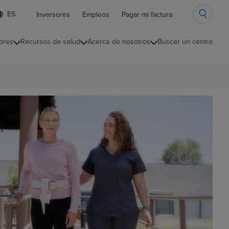
ista
Inversores
Empleos
Pagar mi factura
e
diomas
ores
Recursos de salud
Acerca de nosotros
Buscar un centro
ontraída