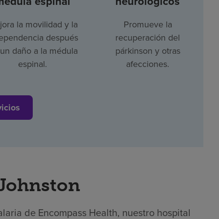
médula espinal
neurológicos
ora la movilidad y la
Promueve la
ependencia después
recuperación del
un daño a la médula
párkinson y otras
espinal.
afecciones.
vicios
 Johnston
alaria de Encompass Health, nuestro hospital