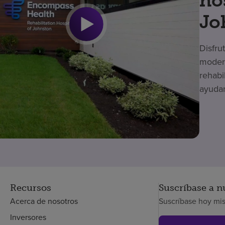
ho
Jo
Disfru
modern
rehabi
ayudar
Recursos
Suscríbase a n
Acerca de nosotros
Suscríbase hoy mi
Inversores