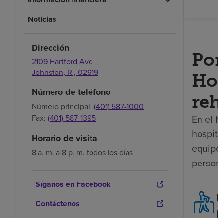
Noticias
Dirección
Po
2109 Hartford Ave
Johnston,
RI,
02919
Hos
Número de teléfono
reh
Número principal:
(401) 587-1000
En el 
Fax:
(401) 587-1395
hospit
Horario de visita
equip
8 a. m. a 8 p. m. todos los días
perso
Síganos en Facebook
Contáctenos