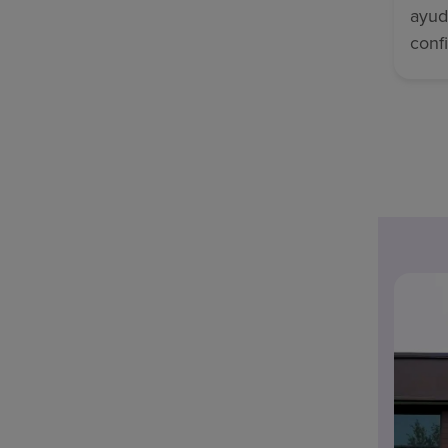
ayud
conf