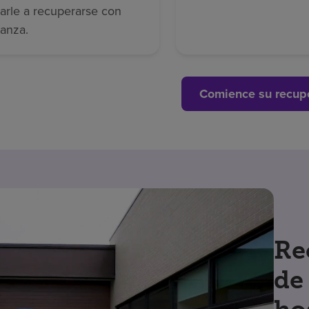
arle a recuperarse con
ianza.
Comience su recup
Re
de