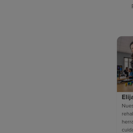
Eli
Nues
rehab
herr
cuid