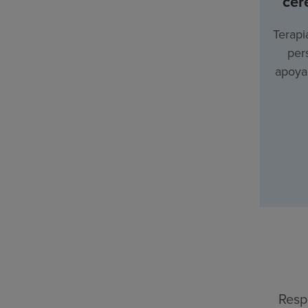
cer
Terapi
per
apoyar
Resp