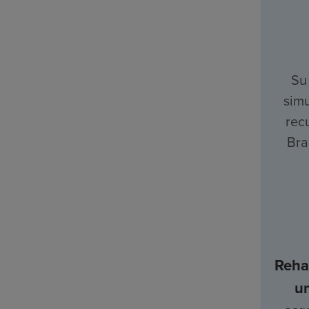
Su
simu
rec
Bra
Rehab
u