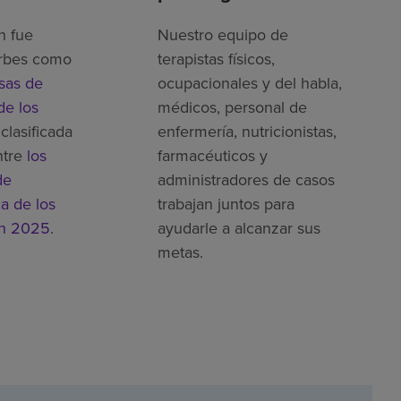
h fue
Nuestro equipo de
rbes como
terapistas físicos,
sas de
ocupacionales y del habla,
de los
médicos, personal de
clasificada
enfermería, nutricionistas,
ntre
los
farmacéuticos y
de
administradores de casos
ca de los
trabajan juntos para
en 2025
.
ayudarle a alcanzar sus
metas.