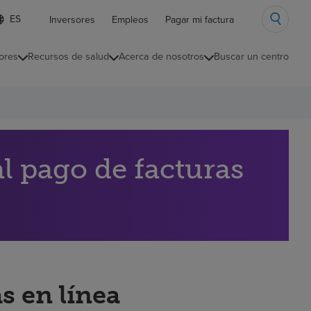
ista
Inversores
Empleos
Pagar mi factura
e
diomas
ores
Recursos de salud
Acerca de nosotros
Buscar un centro
ontraída
l pago de facturas
s en línea