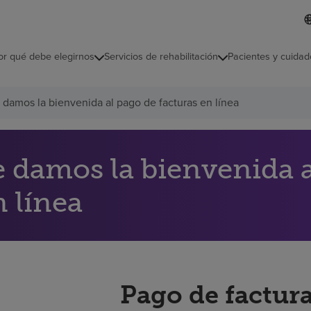
L
I
d
d
i
i
o
or qué debe elegirnos
Servicios de rehabilitación
Pacientes y cuidad
c
m
a
s
 damos la bienvenida al pago de facturas en línea
e
l
e
c
c
e damos la bienvenida a
i
o
n línea
n
a
d
o
Pago de factura