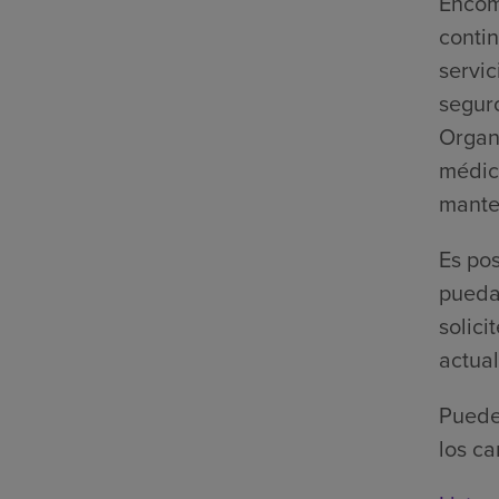
Encom
contin
servi
segur
Organ
médic
mante
Es po
pueda 
solic
actual
Puede 
los ca