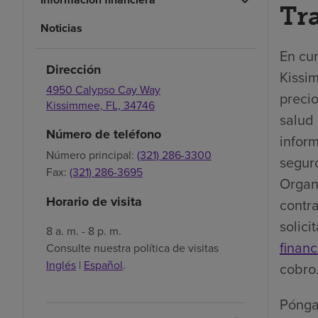
Tr
Noticias
En cum
Dirección
Kissi
4950 Calypso Cay Way
precio
Kissimmee,
FL,
34746
salud 
Número de teléfono
infor
Número principal:
(321) 286-3300
segur
Fax:
(321) 286-3695
Organ
Horario de visita
contra
solici
8 a. m. - 8 p. m.
financ
Consulte nuestra política de visitas
Inglés
|
Español
.
cobro
Pónga