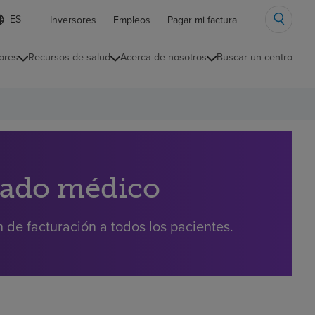
ista
Inversores
Empleos
Pagar mi factura
e
diomas
ores
Recursos de salud
Acerca de nosotros
Buscar un centro
ontraída
dado médico
de facturación a todos los pacientes.