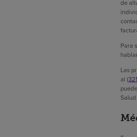
de alt
indiv
conta
factur
Para s
hablar
Las pr
al
(32
puede
Salud
Méd