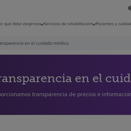
L
I
d
d
i
i
o
or qué debe elegirnos
Servicios de rehabilitación
Pacientes y cuidad
c
m
a
s
ansparencia en el cuidado médico
e
l
e
c
c
i
ransparencia en el cui
o
n
a
orcionamos transparencia de precios e información 
d
o