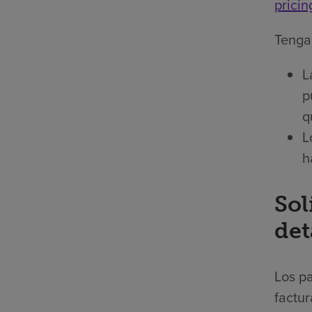
pricin
Tenga 
L
p
q
L
h
Sol
det
Los pa
factur