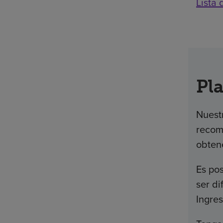
Lista
Pl
Nuestr
recom
obten
Es po
ser di
Ingre