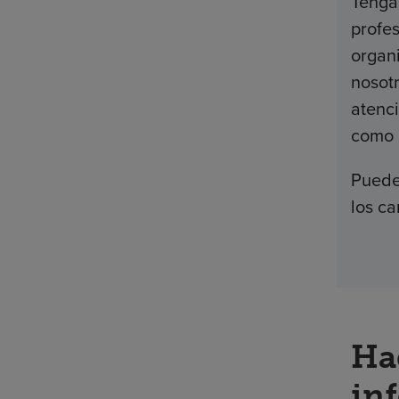
Tenga 
profes
organ
nosot
atenc
como 
Puede 
los ca
Ha
in