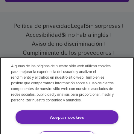
Política de privacidad
Legal
Sin sorpresas
Accesibilidad
Si no habla inglés
Aviso de no discriminación
Cumplimiento de los proveedores
Transparencia de precios
Algunas de las páginas de nuestro sitio web utilizan cookies
para mejorar la experiencia del usuario y analizar el
rendimiento y el tráfico en nuestro sitio web. También es
posible que compartamos información sobre su uso de ciertos
© 2026 Encompass Health Corporation
componentes de nuestro sitio web con nuestros asociados de
redes sociales, publicidad y análisis para proporcionar, medir y
Preferencias de cookies
personalizar nuestro contenido y anuncios.
Aceptar cookies
Aviso legal: Se tradujo con la ayuda de
inteligencia artificial (IA). La versión en inglés