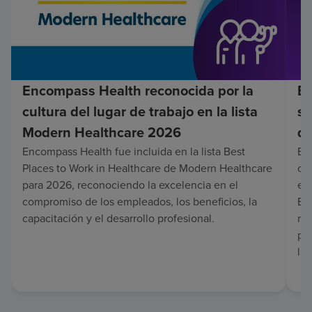
Encompass Health reconocida por la
En
cultura del lugar de trabajo en la lista
su
Modern Healthcare 2026
de
Encompass Health fue incluida en la lista Best
Enc
Places to Work in Healthcare de Modern Healthcare
co
para 2026, reconociendo la excelencia en el
en 
compromiso de los empleados, los beneficios, la
Es
capacitación y el desarrollo profesional.
re
pa
lar