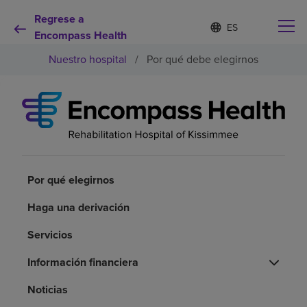
Regrese a
Lista
I
d
Encompass Health
de
i
idiomas
Nuestro hospital
/
Por qué debe elegirnos
o
contraída
m
a
s
e
Por qué debe elegirnos
l
e
c
Servicios de rehabilitación
c
i
Por qué elegirnos
o
Pacientes y cuidadores
n
Haga una derivación
a
d
Servicios
Recursos de salud
o
Información financiera
Acerca de nosotros
Noticias