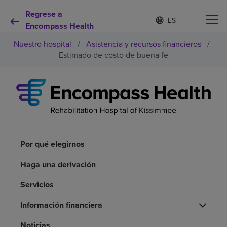
Regrese a
Lista
I
d
Encompass Health
de
i
idiomas
Nuestro hospital
/
Asistencia y recursos financieros
/
o
contraída
m
Estimado de costo de buena fe
a
s
e
Por qué debe elegirnos
l
e
c
Servicios de rehabilitación
c
i
o
Por qué elegirnos
Pacientes y cuidadores
n
a
Haga una derivación
d
Recursos de salud
o
Servicios
Acerca de nosotros
Información financiera
Noticias