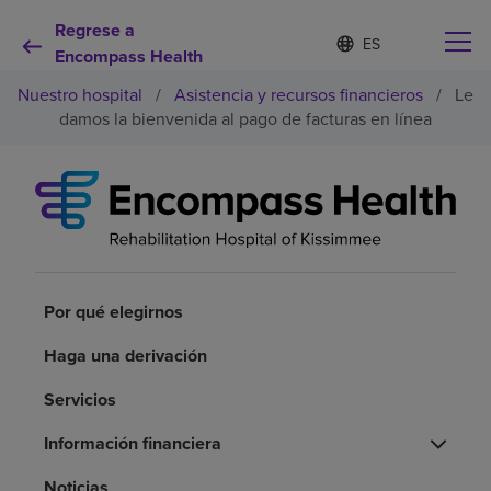
Regrese a
Lista
I
d
Encompass Health
de
i
idiomas
Nuestro hospital
/
Asistencia y recursos financieros
/
Le
o
contraída
m
damos la bienvenida al pago de facturas en línea
a
s
e
Por qué debe elegirnos
l
e
c
Servicios de rehabilitación
c
i
o
Por qué elegirnos
Pacientes y cuidadores
n
a
Haga una derivación
d
Recursos de salud
o
Servicios
Acerca de nosotros
Información financiera
Noticias