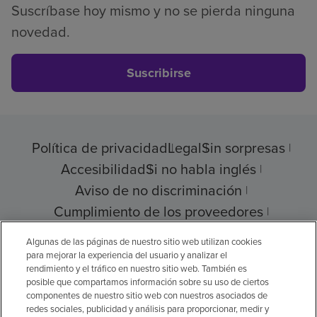
Suscríbase hoy mismo y no se pierda ninguna
novedad.
Suscribirse
Política de privacidad
Legal
Sin sorpresas
Accesibilidad
Si no habla inglés
Aviso de no discriminación
Cumplimiento de los proveedores
Transparencia de precios
Algunas de las páginas de nuestro sitio web utilizan cookies
para mejorar la experiencia del usuario y analizar el
rendimiento y el tráfico en nuestro sitio web. También es
posible que compartamos información sobre su uso de ciertos
componentes de nuestro sitio web con nuestros asociados de
© 2026 Encompass Health Corporation
redes sociales, publicidad y análisis para proporcionar, medir y