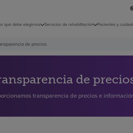
I
L
d
d
i
i
o
or qué debe elegirnos
Servicios de rehabilitación
Pacientes y cuidad
c
m
a
s
ansparencia de precios
e
l
e
c
c
i
ransparencia de precio
o
n
a
orcionamos transparencia de precios e información 
d
o