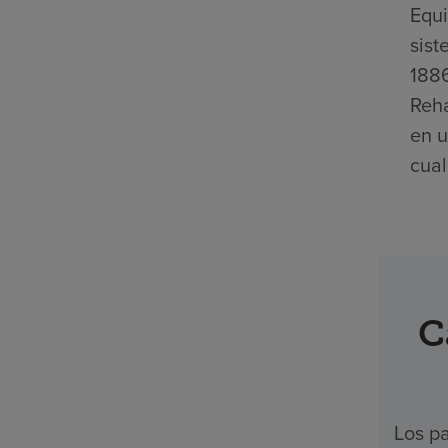
Equi
sist
1886
Reha
en u
cual
C
Los pa