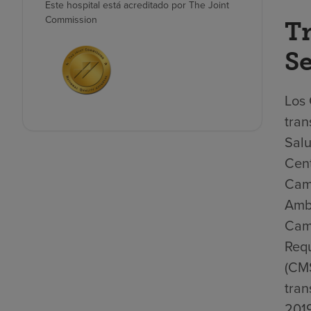
Este hospital está acreditado por The Joint
Commission
Tr
Se
Los 
tran
Salu
Cent
Camb
Ambu
Camb
Requ
(CMS
tran
2019