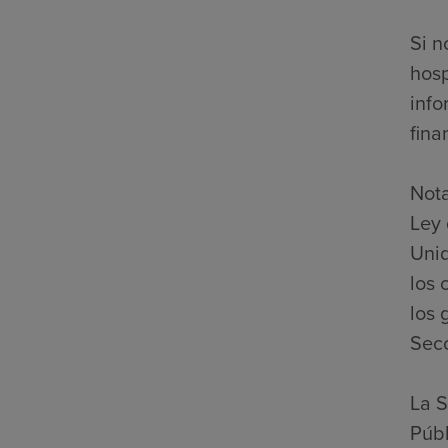
Si n
hosp
info
fina
Nota
Ley 
Unid
los 
los 
Secc
La S
Públ