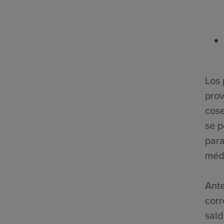
Los 
prov
cose
se p
para
médi
Ante
corr
sald