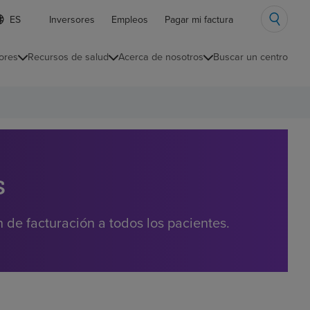
ista
Inversores
Empleos
Pagar mi factura
e
diomas
ores
Recursos de salud
Acerca de nosotros
Buscar un centro
ontraída
s
de facturación a todos los pacientes.