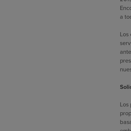
Enco
a to
Los 
serv
ante
pres
nues
Soli
Los 
prop
basa
emba