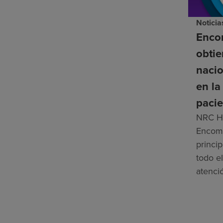
Noticia
Enco
obti
nacio
en la
pacie
NRC He
Encomp
princip
todo el
atenci