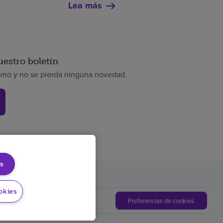
Lea más
uestro boletín
smo y no se pierda ninguna novedad.
s
rencia de precios
okies
Preferencias de cookies