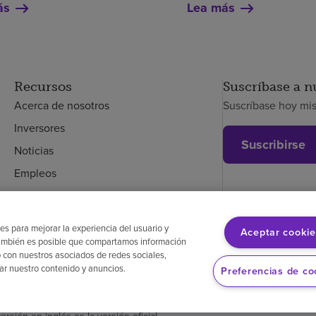
ás
Lea más
Recursos
Suscríbase a n
Acerca de nosotros
Suscríbase hoy mi
Inversores
Suscribirse
Noticias
Empleos
Empleados
es para mejorar la experiencia del usuario y
Aceptar cookie
. También es posible que compartamos información
glés
Aviso de no discriminación
Cumplimiento de los proveedores
Transpa
 con nuestros asociados de redes sociales,
zar nuestro contenido y anuncios.
Preferencias de co