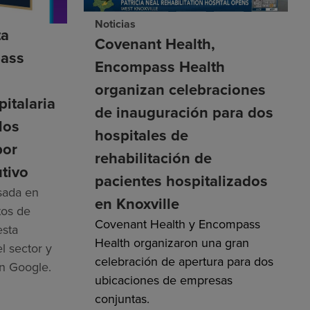
Noticias
ta
Covenant Health,
ass
Encompass Health
n
organizan celebraciones
pitalaria
de inauguración para dos
los
hospitales de
por
rehabilitación de
tivo
pacientes hospitalizados
asada en
en Knoxville
tos de
Covenant Health y Encompass
esta
Health organizaron una gran
l sector y
celebración de apertura para dos
n Google.
ubicaciones de empresas
conjuntas.