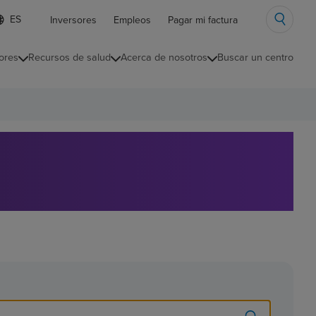
ista
Inversores
Empleos
Pagar mi factura
e
diomas
ores
Recursos de salud
Acerca de nosotros
Buscar un centro
ontraída