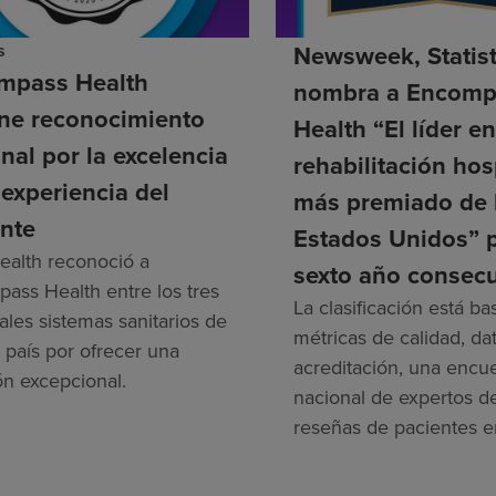
s
Newsweek, Statis
mpass Health
nombra a Encomp
ene reconocimiento
Health “El líder e
nal por la excelencia
rehabilitación hos
 experiencia del
más premiado de 
nte
Estados Unidos” 
alth reconoció a
sexto año consecu
ass Health entre los tres
La clasificación está b
ales sistemas sanitarios de
métricas de calidad, da
 país por ofrecer una
acreditación, una encu
ón excepcional.
nacional de expertos de
reseñas de pacientes e