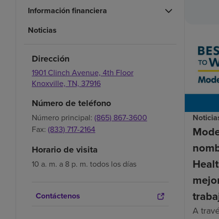
Información financiera
Noticias
Dirección
1901 Clinch Avenue, 4th Floor
Knoxville,
TN,
37916
Número de teléfono
Número principal:
(865) 867-3600
Noticia
Fax:
(833) 717-2164
Mode
nomb
Horario de visita
Healt
10 a. m. a 8 p. m. todos los días
mejor
traba
Contáctenos
A trav