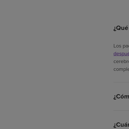
¿Qué 
Los pa
despué
cerebr
comple
¿Cómo
¿Cuán