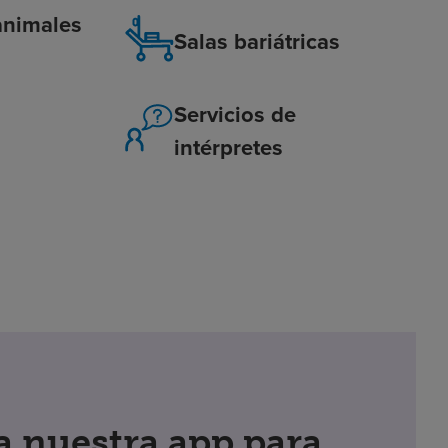
animales
Salas bariátricas
Servicios de
intérpretes
 nuestra app para