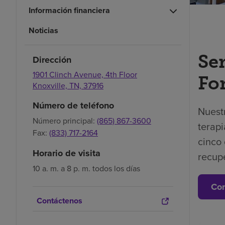
Información financiera
Noticias
Ser
Dirección
1901 Clinch Avenue, 4th Floor
Fo
Knoxville,
TN,
37916
Número de teléfono
Nuest
Número principal:
(865) 867-3600
terapi
Fax:
(833) 717-2164
cinco 
Horario de visita
recup
10 a. m. a 8 p. m. todos los días
Con
Contáctenos