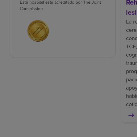
Reh
Este hospital está acreditado por The Joint
Commission
les
La r
cere
cono
TCE,
cogn
trau
prog
paci
apoy
habl
coti