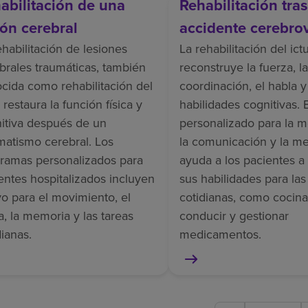
abilitación de una
Rehabilitación tra
ión cerebral
accidente cerebro
ehabilitación de lesiones
La rehabilitación del ict
brales traumáticas, también
reconstruye la fuerza, la
cida como rehabilitación del
coordinación, el habla y
 restaura la función física y
habilidades cognitivas. 
itiva después de un
personalizado para la m
matismo cerebral. Los
la comunicación y la m
ramas personalizados para
ayuda a los pacientes a
entes hospitalizados incluyen
sus habilidades para las
o para el movimiento, el
cotidianas, como cocina
a, la memoria y las tareas
conducir y gestionar
dianas.
medicamentos.