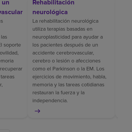
s un
Rehabilitación
Reh
vascular
neurológica
La re
inclu
us
La rehabilitación neurológica
entr
utiliza terapias basadas en
apoyo
 las
neuroplasticidad para ayudar a
vesti
El soporte
los pacientes después de un
dolor
ovilidad,
accidente cerebrovascular,
pacie
emoria
cerebro o lesión o afecciones
como
 recuperar
como el Parkinson o la EM. Los
ampu
 tareas
ejercicios de movimiento, habla,
r,
memoria y las tareas cotidianas
restauran la fuerza y la
independencia.