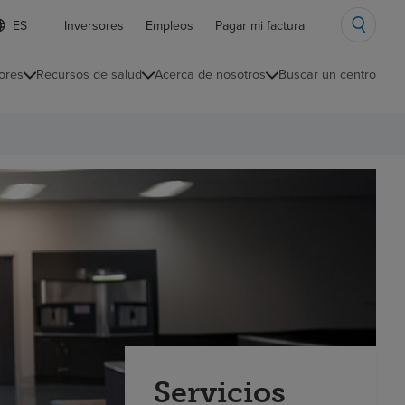
ista
Inversores
Empleos
Pagar mi factura
e
diomas
ores
Recursos de salud
Acerca de nosotros
Buscar un centro
ontraída
Servicios