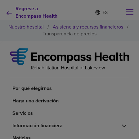
Regrese a
Lista
I
d
Encompass Health
de
i
idiomas
Nuestro hospital
/
Asistencia y recursos financieros
/
o
contraída
m
Transparencia de precios
a
s
e
Por qué debe elegirnos
l
e
c
Servicios de rehabilitación
c
i
o
Por qué elegirnos
Pacientes y cuidadores
n
a
Haga una derivación
d
Recursos de salud
o
Servicios
Acerca de nosotros
Información financiera
Noticias