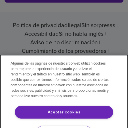
Política de privacidad
Legal
Sin sorpresas
Accesibilidad
Si no habla inglés
Aviso de no discriminación
Cumplimiento de los proveedores
Transparencia de precios
Algunas de las páginas de nuestro sitio web utilizan cookies
para mejorar la experiencia del usuario y analizar el
rendimiento y el tráfico en nuestro sitio web. También es
posible que compartamos información sobre su uso de ciertos
componentes de nuestro sitio web con nuestros asociados de
© 2026 Encompass Health Corporation
redes sociales, publicidad y análisis para proporcionar, medir y
personalizar nuestro contenido y anuncios.
Preferencias de cookies
Aceptar cookies
Aviso legal: Se tradujo con la ayuda de
inteligencia artificial (IA). La versión en inglés