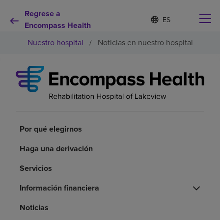
Regrese a
Lista
I
d
Encompass Health
de
i
idiomas
Nuestro hospital
/
Noticias en nuestro hospital
o
contraída
m
a
s
e
Por qué debe elegirnos
l
e
c
Servicios de rehabilitación
c
i
Por qué elegirnos
o
Pacientes y cuidadores
n
Haga una derivación
a
d
Servicios
Recursos de salud
o
Información financiera
Acerca de nosotros
Noticias