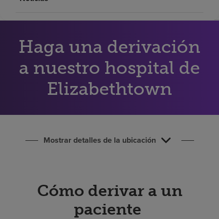
Buscar un centro
Haga una derivación
Inversores
Empleos
a nuestro hospital de
Pagar mi factura
Elizabethtown
Mostrar detalles de la ubicación
Cómo derivar a un
paciente