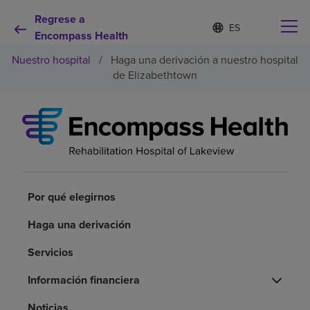
Regrese a
Lista
I
d
Encompass Health
de
i
idiomas
Nuestro hospital
/
Haga una derivación a nuestro hospital
o
contraída
m
de Elizabethtown
a
s
e
Por qué debe elegirnos
l
e
c
Servicios de rehabilitación
c
i
o
Por qué elegirnos
Pacientes y cuidadores
n
a
Haga una derivación
d
Recursos de salud
o
Servicios
Acerca de nosotros
Información financiera
Noticias