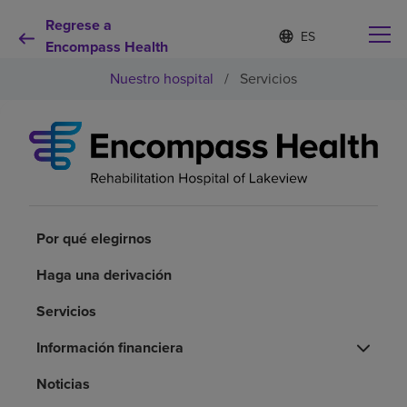
Regrese a
Lista
I
d
Encompass Health
de
i
idiomas
Nuestro hospital
/
Servicios
o
contraída
m
a
s
e
Por qué debe elegirnos
l
e
c
Servicios de rehabilitación
c
i
Por qué elegirnos
o
Pacientes y cuidadores
n
Haga una derivación
a
d
Servicios
Recursos de salud
o
Información financiera
Acerca de nosotros
Noticias