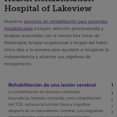
Hospital of Lakeview
Nuestros
servicios de rehabilitación para pacientes
hospitalizados
incluyen atención personalizada y
terapias avanzadas con al menos tres horas de
fisioterapia, terapia ocupacional o terapia del habla
cinco días a la semana para ayudarle a recuperar la
independencia y alcanzar sus objetivos de
recuperación.
Rehabilitación de una lesión cerebral
Re
La rehabilitación de lesiones cerebrales
ce
traumáticas, también conocida como rehabilitación
La 
del TCE, restaura la función física y cognitiva
coo
después de un traumatismo cerebral. Los programas
El 
personalizados para pacientes hospitalizados