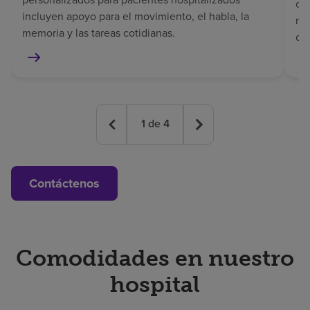
co
incluyen apoyo para el movimiento, el habla, la
rec
memoria y las tareas cotidianas.
co
1
de
4
Contáctenos
Comodidades en nuestro
hospital