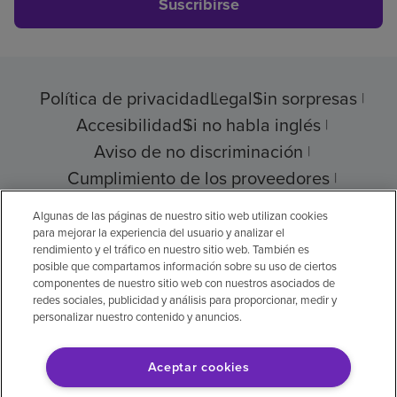
Suscribirse
Política de privacidad
Legal
Sin sorpresas
Accesibilidad
Si no habla inglés
Aviso de no discriminación
Cumplimiento de los proveedores
Transparencia de precios
Algunas de las páginas de nuestro sitio web utilizan cookies
para mejorar la experiencia del usuario y analizar el
rendimiento y el tráfico en nuestro sitio web. También es
posible que compartamos información sobre su uso de ciertos
componentes de nuestro sitio web con nuestros asociados de
© 2026 Encompass Health Corporation
redes sociales, publicidad y análisis para proporcionar, medir y
personalizar nuestro contenido y anuncios.
Preferencias de cookies
Aceptar cookies
Aviso legal: Se tradujo con la ayuda de