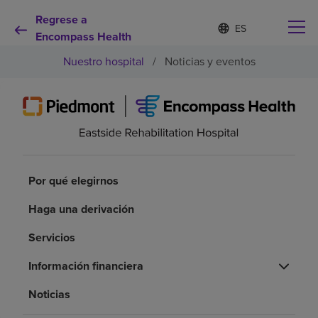
Regrese a
Lista
I
d
Encompass Health
de
i
idiomas
Nuestro hospital
/
Noticias y eventos
o
contraída
m
a
s
e
Por qué debe elegirnos
l
e
c
Servicios de rehabilitación
c
Por qué elegirnos
i
o
Pacientes y cuidadores
Haga una derivación
n
a
Servicios
d
Recursos de salud
o
Información financiera
Acerca de nosotros
Noticias