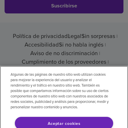
Suscribirse
Política de privacidad
Legal
Sin sorpresas
Accesibilidad
Si no habla inglés
Aviso de no discriminación
Cumplimiento de los proveedores
Transparencia de precios
Algunas de las páginas de nuestro sitio web utilizan cookies
para mejorar la experiencia del usuario y analizar el
rendimiento y el tráfico en nuestro sitio web. También es
posible que compartamos información sobre su uso de ciertos
© 2026 Encompass Health Corporation
componentes de nuestro sitio web con nuestros asociados de
redes sociales, publicidad y análisis para proporcionar, medir y
Preferencias de cookies
personalizar nuestro contenido y anuncios.
Aceptar cookies
Aviso legal: Se tradujo con la ayuda de