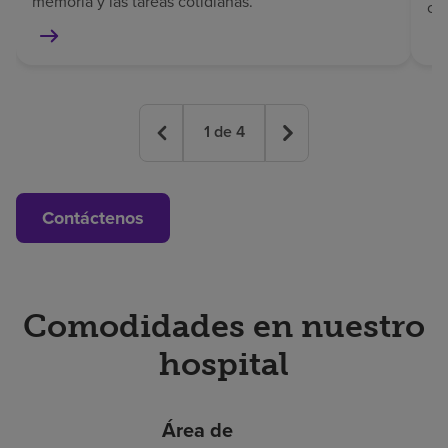
memoria y las tareas cotidianas.
co
1
de
4
Contáctenos
Comodidades en nuestro
hospital
Área de