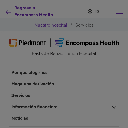
Regrese a
I
Lista
d
Encompass Health
de
i
idiomas
Nuestro hospital
/
Servicios
o
contraída
m
a
s
e
Por qué debe elegirnos
l
e
c
Servicios de rehabilitación
c
Por qué elegirnos
i
o
Pacientes y cuidadores
Haga una derivación
n
a
Servicios
d
Recursos de salud
o
Información financiera
Acerca de nosotros
Noticias