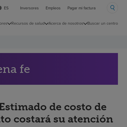
ista
Inversores
Empleos
Pagar mi factura
e
diomas
ores
Recursos de salud
Acerca de nosotros
Buscar un centro
ontraída
ena fe
“Estimado de costo de
to costará su atención