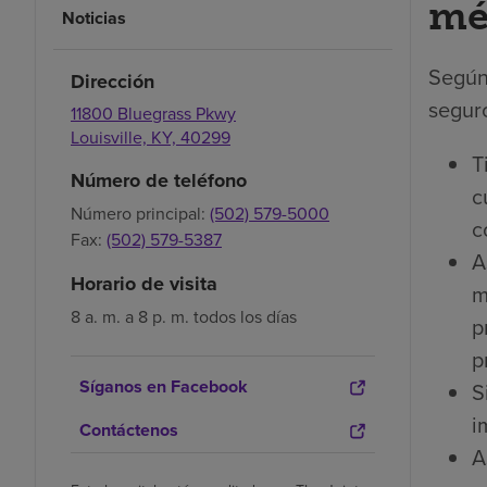
mé
Noticias
Según
Dirección
seguro
11800 Bluegrass Pkwy
Louisville,
KY,
40299
T
Número de teléfono
c
Número principal:
(502) 579-5000
c
Fax:
(502) 579-5387
A
Horario de visita
m
8 a. m. a 8 p. m. todos los días
p
p
Síganos en Facebook
S
i
Contáctenos
A