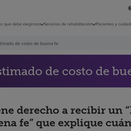
I
L
d
d
i
i
o
or qué debe elegirnos
Servicios de rehabilitación
Pacientes y cuidad
c
m
a
s
timado de costo de buena fe
e
l
e
c
c
stimado de costo de bu
i
o
n
a
d
o
ene derecho a recibir un 
ena fe” que explique cuán