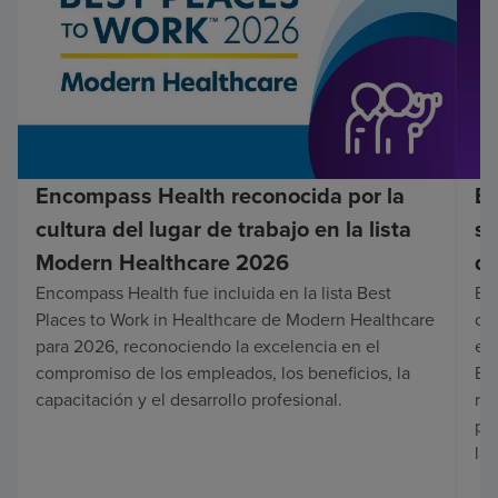
Encompass Health reconocida por la
En
cultura del lugar de trabajo en la lista
su
Modern Healthcare 2026
de
Encompass Health fue incluida en la lista Best
Enc
Places to Work in Healthcare de Modern Healthcare
co
para 2026, reconociendo la excelencia en el
en 
compromiso de los empleados, los beneficios, la
Es
capacitación y el desarrollo profesional.
re
pa
lar