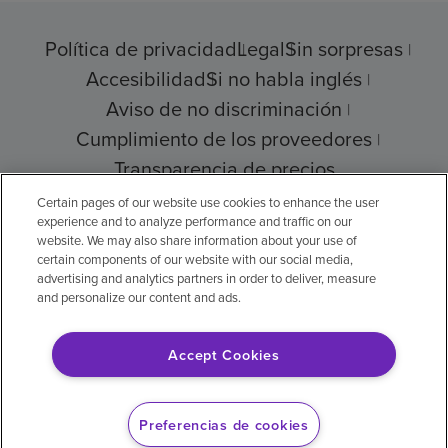
Política de privacidad
Legal
Sin sorpresas
Accesibilidad
Si no habla inglés
Aviso de no discriminación
Cumplimiento de los proveedores
Transparencia de precios
Certain pages of our website use cookies to enhance the user
experience and to analyze performance and traffic on our
website. We may also share information about your use of
© 2026 Encompass Health Corporation
certain components of our website with our social media,
advertising and analytics partners in order to deliver, measure
Preferencias de cookies
and personalize our content and ads.
Accept Cookies
Aviso legal: Se tradujo con la ayuda de
inteligencia artificial (IA). La versión en inglés
Preferencias de cookies
es la versión oficial.