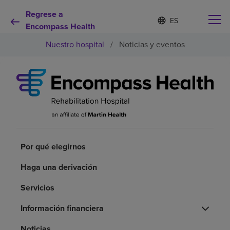
Regrese a
Lista
I
d
Encompass Health
de
i
idiomas
Nuestro hospital
/
Noticias y eventos
o
contraída
m
a
s
e
Por qué debe elegirnos
l
e
c
Servicios de rehabilitación
c
i
o
Por qué elegirnos
Pacientes y cuidadores
n
a
Haga una derivación
d
Recursos de salud
o
Servicios
Acerca de nosotros
Información financiera
Noticias