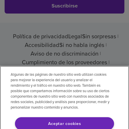
Suscribirse
Política de privacidad
Legal
Sin sorpresas
Accesibilidad
Si no habla inglés
Aviso de no discriminación
Cumplimiento de los proveedores
Transparencia de precios
Algunas de las páginas de nuestro sitio web utilizan cookies
para mejorar la experiencia del usuario y analizar el
rendimiento y el tráfico en nuestro sitio web. También es
posible que compartamos información sobre su uso de ciertos
componentes de nuestro sitio web con nuestros asociados de
© 2026 Encompass Health Corporation
redes sociales, publicidad y análisis para proporcionar, medir y
personalizar nuestro contenido y anuncios.
Preferencias de cookies
Aceptar cookies
Aviso legal: Se tradujo con la ayuda de