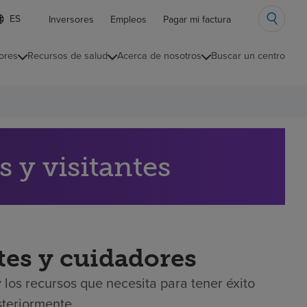
ista
Inversores
Empleos
Pagar mi factura
e
diomas
ores
Recursos de salud
Acerca de nosotros
Buscar un centro
ontraída
 y visitantes
tes y cuidadores
 los recursos que necesita para tener éxito
steriormente.