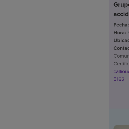
Grup
accid
Fecha:
Hora:
Ubicac
Contac
Comuni
Certif
callio
5162