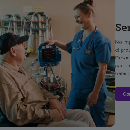
Se
No imp
el pro
Desarr
pacien
tratam
Co