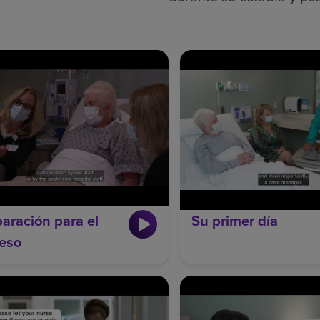
aración para el
Su primer día
reso