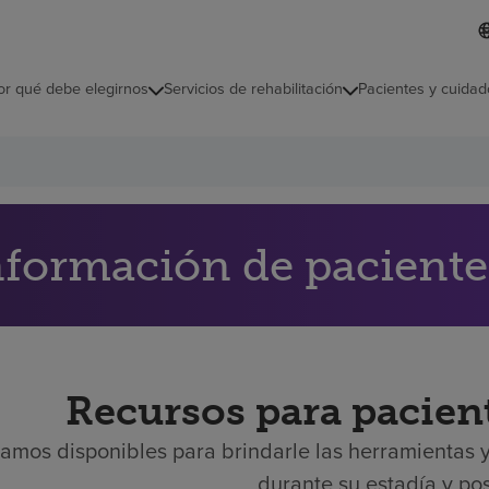
L
I
d
d
i
i
o
or qué debe elegirnos
Servicios de rehabilitación
Pacientes y cuidad
c
m
a
s
e
l
e
c
c
nformación de pacientes
i
o
n
a
d
o
Recursos para pacien
tamos disponibles para brindarle las herramientas y
durante su estadía y po