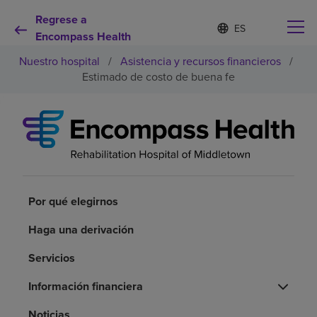
Regrese a
Lista
I
d
Encompass Health
de
i
idiomas
Nuestro hospital
/
Asistencia y recursos financieros
/
o
contraída
m
Estimado de costo de buena fe
a
s
e
Por qué debe elegirnos
l
e
c
Servicios de rehabilitación
c
i
o
Por qué elegirnos
Pacientes y cuidadores
n
a
Haga una derivación
d
Recursos de salud
o
Servicios
Acerca de nosotros
Información financiera
Noticias