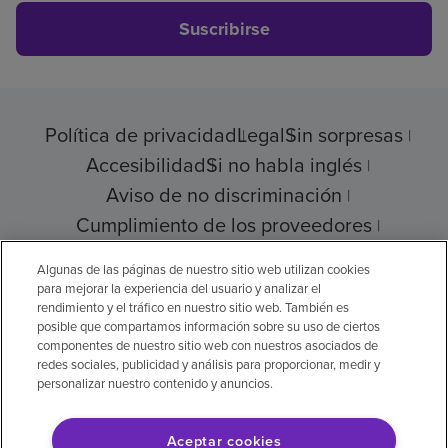
Suscribirse
Política de privacidad
Legal
Sin sorpresas
Accesibilidad
Si no habla inglés
Aviso de no discriminación
Cumplimiento de los proveedores
Transparencia de precios
Algunas de las páginas de nuestro sitio web utilizan cookies
para mejorar la experiencia del usuario y analizar el
rendimiento y el tráfico en nuestro sitio web. También es
posible que compartamos información sobre su uso de ciertos
© 2026 Encompass Health Corporation
componentes de nuestro sitio web con nuestros asociados de
redes sociales, publicidad y análisis para proporcionar, medir y
Preferencias de cookies
personalizar nuestro contenido y anuncios.
Aceptar cookies