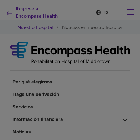
Regrese a
I
Lista
d
Encompass Health
de
i
idiomas
Nuestro hospital
/
Noticias en nuestro hospital
o
contraída
m
a
s
e
Por qué debe elegirnos
l
e
c
Servicios de rehabilitación
c
i
Por qué elegirnos
o
Pacientes y cuidadores
n
Haga una derivación
a
d
Servicios
Recursos de salud
o
Información financiera
Acerca de nosotros
Noticias