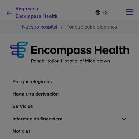
Regrese a
Lista
I
d
Encompass Health
de
i
idiomas
Nuestro hospital
/
Por qué debe elegirnos
o
contraída
m
a
s
e
Por qué debe elegirnos
l
e
c
Servicios de rehabilitación
c
i
Por qué elegirnos
o
Pacientes y cuidadores
n
Haga una derivación
a
d
Servicios
Recursos de salud
o
Información financiera
Acerca de nosotros
Noticias