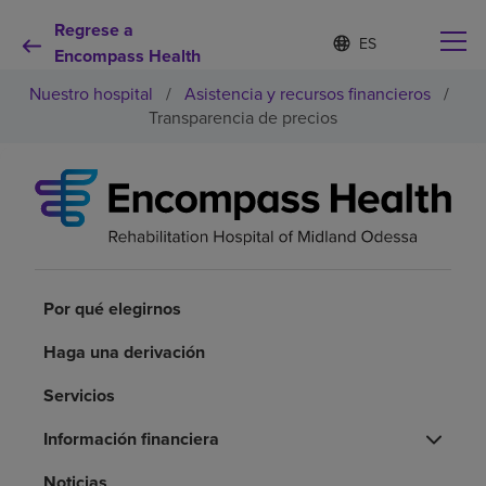
Regrese a
Lista
I
d
Encompass Health
de
i
idiomas
Nuestro hospital
/
Asistencia y recursos financieros
/
o
contraída
m
Transparencia de precios
a
s
e
Por qué debe elegirnos
l
e
c
Servicios de rehabilitación
c
i
o
Por qué elegirnos
Pacientes y cuidadores
n
a
Haga una derivación
d
Recursos de salud
o
Servicios
Acerca de nosotros
Información financiera
Noticias