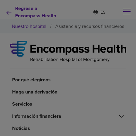
Regrese a
Lista
I
d
Encompass Health
de
i
idiomas
Nuestro hospital
/
Asistencia y recursos financieros
o
contraída
m
a
s
e
Por qué debe elegirnos
l
e
c
Servicios de rehabilitación
c
i
Por qué elegirnos
o
Pacientes y cuidadores
n
Haga una derivación
a
d
Servicios
Recursos de salud
o
Información financiera
Acerca de nosotros
Noticias