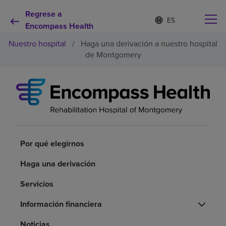
Regrese a
Lista
I
d
Encompass Health
de
i
idiomas
Nuestro hospital
/
Haga una derivación a nuestro hospital
o
contraída
m
de Montgomery
a
s
e
Por qué debe elegirnos
l
e
c
Servicios de rehabilitación
c
i
o
Por qué elegirnos
Pacientes y cuidadores
n
a
Haga una derivación
d
Recursos de salud
o
Servicios
Acerca de nosotros
Información financiera
Noticias