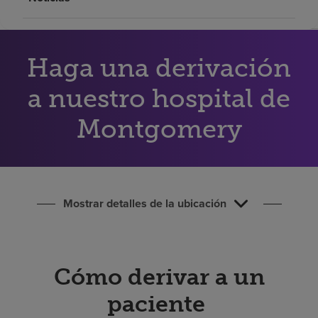
Buscar un centro
Inversores
Haga una derivación
Empleos
a nuestro hospital de
Pagar mi factura
Montgomery
Mostrar detalles de la ubicación
Cómo derivar a un
paciente