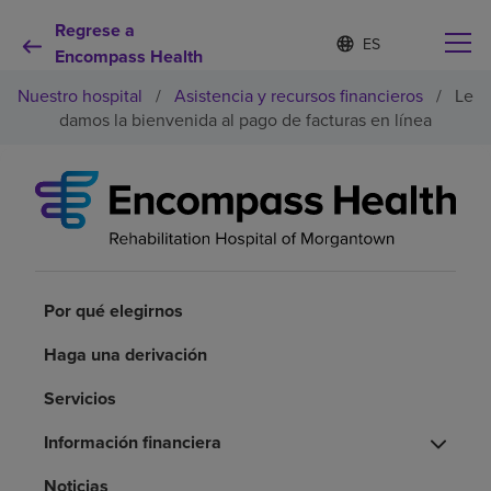
Regrese a
I
Lista
d
Encompass Health
de
i
idiomas
Nuestro hospital
/
Asistencia y recursos financieros
/
Le
o
contraída
m
damos la bienvenida al pago de facturas en línea
a
s
e
Por qué debe elegirnos
l
e
c
Servicios de rehabilitación
c
i
o
Por qué elegirnos
Pacientes y cuidadores
n
a
Haga una derivación
d
Recursos de salud
o
Servicios
Acerca de nosotros
Información financiera
Noticias