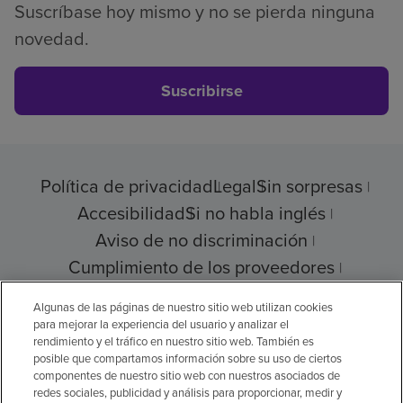
Suscríbase hoy mismo y no se pierda ninguna
novedad.
Suscribirse
Política de privacidad
Legal
Sin sorpresas
Accesibilidad
Si no habla inglés
Aviso de no discriminación
Cumplimiento de los proveedores
Transparencia de precios
Algunas de las páginas de nuestro sitio web utilizan cookies
para mejorar la experiencia del usuario y analizar el
rendimiento y el tráfico en nuestro sitio web. También es
posible que compartamos información sobre su uso de ciertos
© 2026 Encompass Health Corporation
componentes de nuestro sitio web con nuestros asociados de
redes sociales, publicidad y análisis para proporcionar, medir y