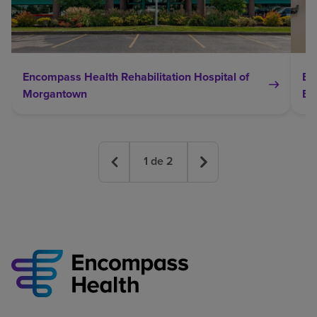
Encompass Health Rehabilitation Hospital of
En
Morgantown
Br
1
de
2