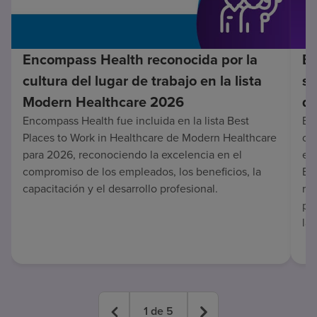
Encompass Health reconocida por la
En
cultura del lugar de trabajo en la lista
su
Modern Healthcare 2026
de
Encompass Health fue incluida en la lista Best
Enc
Places to Work in Healthcare de Modern Healthcare
co
para 2026, reconociendo la excelencia en el
en 
compromiso de los empleados, los beneficios, la
Es
capacitación y el desarrollo profesional.
re
pa
lar
1
de
5